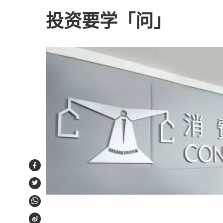
投资要学「问」
Facebook
Twitter
WhatsApp
Weibo