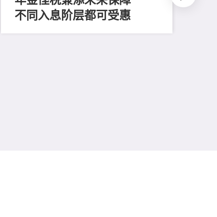
不同入息阶层都可受惠
202
推
平
多
保