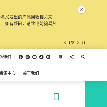
关闭特別通告
会名义发出的产品回收相关来
料。如有疑问，请致电防骗易热
1
/
2
上一个
下一个
开始/暂停幻灯
Facebook
Instagram
Youtube
抖音
领英
分享到
开启搜寻框
联络我们
繁
资源中心
关于我们
收藏