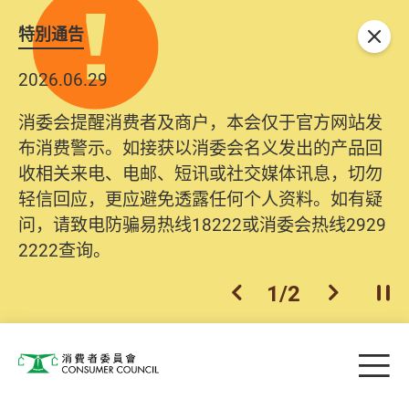
特別通告
关闭
2026.06.29
消委会提醒消费者及商户，本会仅于官方网站发
布消费警示。如接获以消委会名义发出的产品回
收相关来电、电邮、短讯或社交媒体讯息，切勿
轻信回应，更应避免透露任何个人资料。如有疑
问，请致电防骗易热线18222或消委会热线2929
2222查询。
1
/
2
上一个
下一个
开
Skip to main content
目
消费者委员会