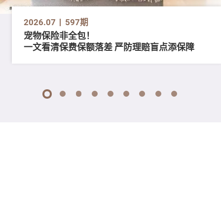
2026.07
597期
宠物保险非全包！
一文看清保费保额落差 严防理赔盲点添保障
1
2
3
4
5
6
7
8
9