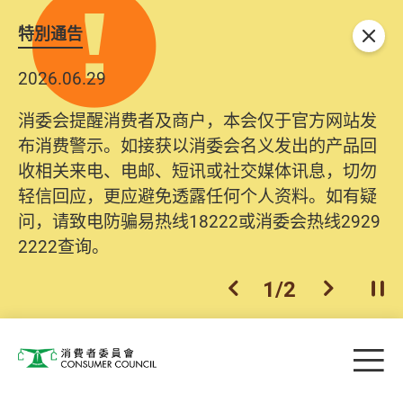
特別通告
关闭
2026.06.29
消委会提醒消费者及商户，本会仅于官方网站发
布消费警示。如接获以消委会名义发出的产品回
收相关来电、电邮、短讯或社交媒体讯息，切勿
轻信回应，更应避免透露任何个人资料。如有疑
问，请致电防骗易热线18222或消委会热线2929
2222查询。
1
/
2
上一个
下一个
开
Skip to main content
目
消费者委员会