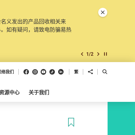
关闭特別通告
会名义发出的产品回收相关来
料。如有疑问，请致电防骗易热
1
/
2
上一个
下一个
开始/暂停幻灯
Facebook
Instagram
Youtube
抖音
领英
分享到
开启搜寻框
联络我们
繁
资源中心
关于我们
收藏