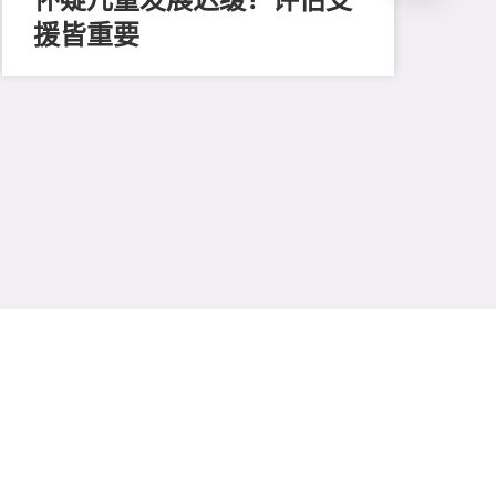
援皆重要
202
善
留
费