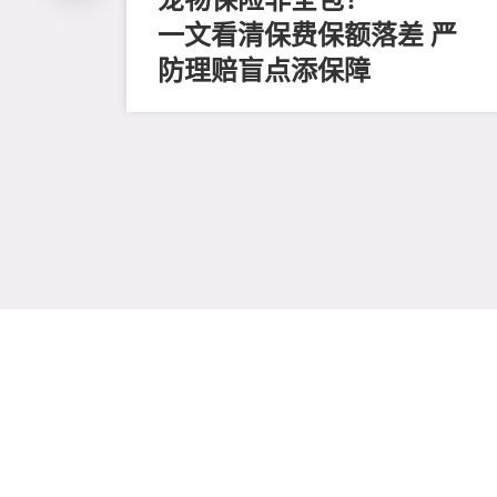
一文看清保费保额落差 严
防理赔盲点添保障
收