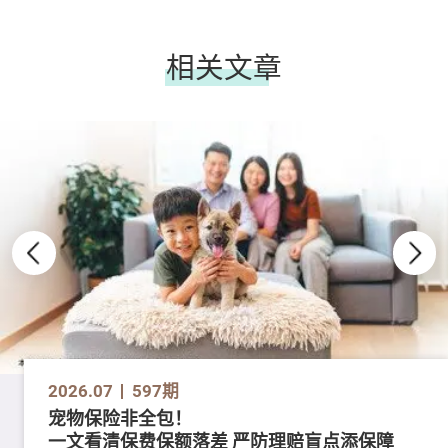
相关文章
2026.07
597期
宠物保险非全包！
一文看清保费保额落差 严防理赔盲点添保障