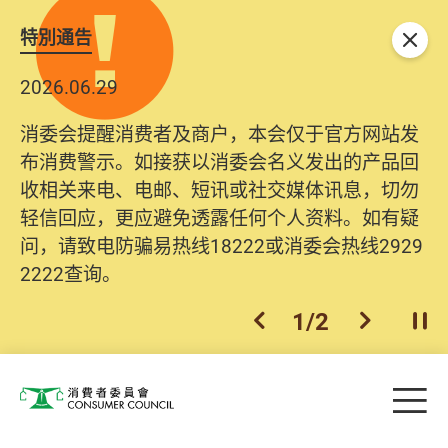
特別通告
关闭
2026.06.29
消委会提醒消费者及商户，本会仅于官方网站发
布消费警示。如接获以消委会名义发出的产品回
收相关来电、电邮、短讯或社交媒体讯息，切勿
轻信回应，更应避免透露任何个人资料。如有疑
问，请致电防骗易热线18222或消委会热线2929
2222查询。
1
/
2
上一个
下一个
开
Skip to main content
目
消费者委员会