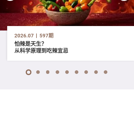
2026.07
597期
怕辣是天生？
从科学原理到吃辣宜忌
1
2
3
4
5
6
7
8
9