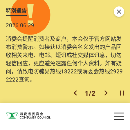
特別通告
关闭
2026.06.29
消委会提醒消费者及商户，本会仅于官方网站发
布消费警示。如接获以消委会名义发出的产品回
收相关来电、电邮、短讯或社交媒体讯息，切勿
轻信回应，更应避免透露任何个人资料。如有疑
问，请致电防骗易热线18222或消委会热线2929
2222查询。
1
/
2
上一个
下一个
开
Skip to main content
目
消费者委员会