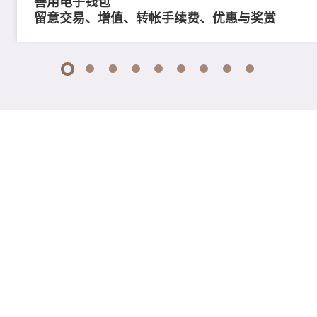
善用电子钱包
留意交易、增值、转帐手续费、优惠与奖赏
1
2
3
4
5
6
7
8
9