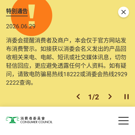
特別通告
关闭
2026.06.29
消委会提醒消费者及商户，本会仅于官方网站发
布消费警示。如接获以消委会名义发出的产品回
收相关来电、电邮、短讯或社交媒体讯息，切勿
轻信回应，更应避免透露任何个人资料。如有疑
问，请致电防骗易热线18222或消委会热线2929
2222查询。
1
/
2
上一个
下一个
开
Skip to main content
目
消费者委员会