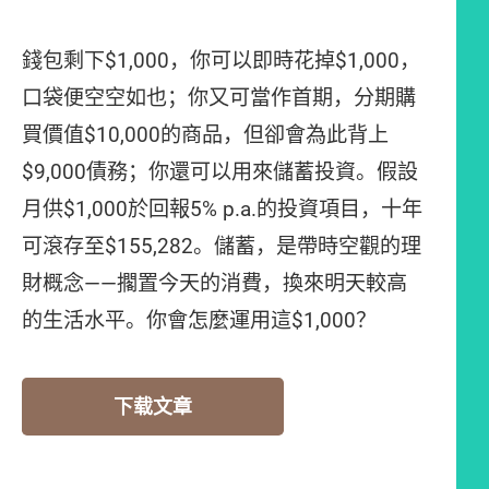
錢包剩下$1,000，你可以即時花掉$1,000，
口袋便空空如也；你又可當作首期，分期購
買價值$10,000的商品，但卻會為此背上
$9,000債務；你還可以用來儲蓄投資。假設
月供$1,000於回報5% p.a.的投資項目，十年
可滾存至$155,282。儲蓄，是帶時空觀的理
財概念——擱置今天的消費，換來明天較高
的生活水平。你會怎麼運用這$1,000？
下载文章