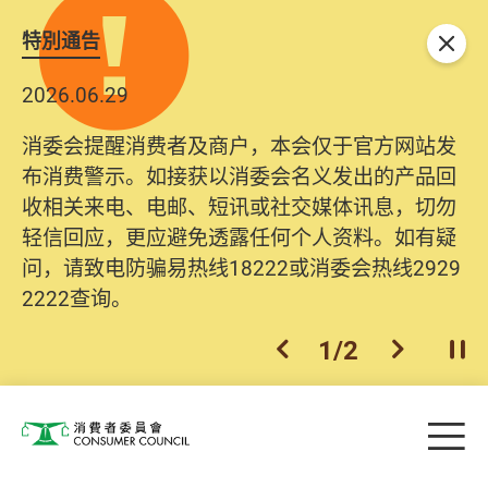
特別通告
关闭
2026.06.29
消委会提醒消费者及商户，本会仅于官方网站发
布消费警示。如接获以消委会名义发出的产品回
收相关来电、电邮、短讯或社交媒体讯息，切勿
轻信回应，更应避免透露任何个人资料。如有疑
问，请致电防骗易热线18222或消委会热线2929
2222查询。
1
/
2
上一个
下一个
开
Skip to main content
目
消费者委员会