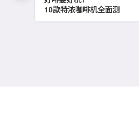
10款特浓咖啡机全面测
留
进