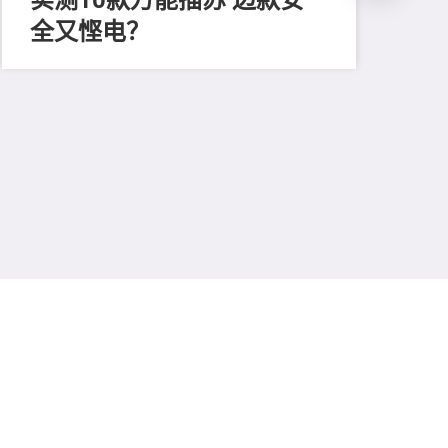
全又悭电？
202
寻
吸
强