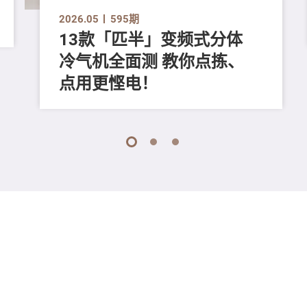
2026.05
595期
13款「匹半」变频式分体
冷气机全面测 教你点拣、
点用更悭电！
1
2
3