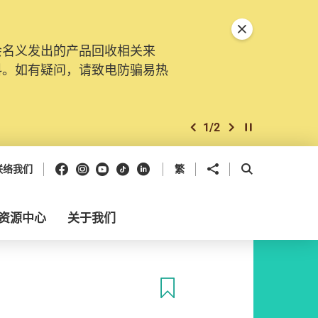
关闭特別通告
会名义发出的产品回收相关来
料。如有疑问，请致电防骗易热
1
/
2
上一个
下一个
开始/暂停幻灯
Facebook
Instagram
Youtube
抖音
领英
分享到
开启搜寻框
联络我们
繁
资源中心
关于我们
收藏