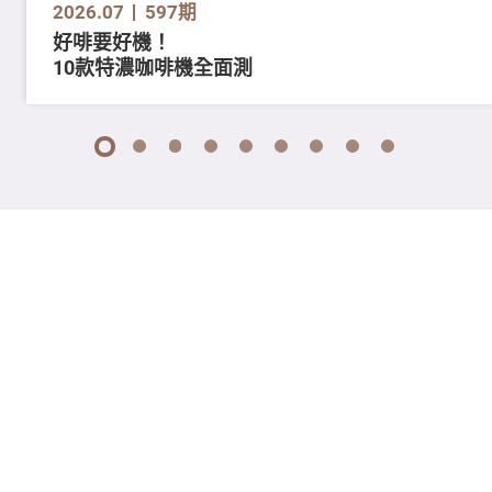
2026.07
597期
好啡要好機！
10款特濃咖啡機全面測
1
2
3
4
5
6
7
8
9