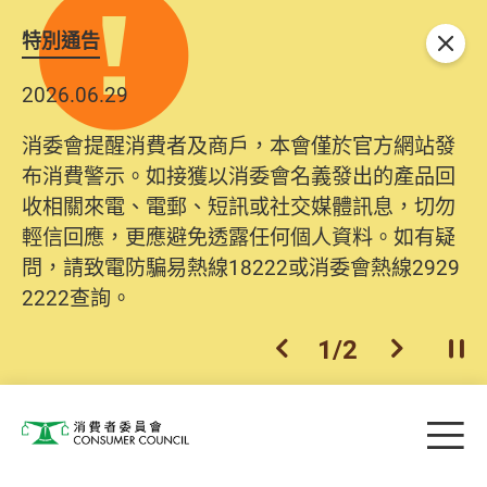
特別通告
關閉
2026.06.29
消委會提醒消費者及商戶，本會僅於官方網站發
布消費警示。如接獲以消委會名義發出的產品回
收相關來電、電郵、短訊或社交媒體訊息，切勿
輕信回應，更應避免透露任何個人資料。如有疑
問，請致電防騙易熱線18222或消委會熱線2929
2222查詢。
1
/
2
上一個
下一個
開
Skip to main content
目
消費者委員會