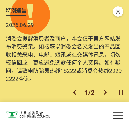
特別通告
关闭
2026.06.29
消委会提醒消费者及商户，本会仅于官方网站发
布消费警示。如接获以消委会名义发出的产品回
收相关来电、电邮、短讯或社交媒体讯息，切勿
轻信回应，更应避免透露任何个人资料。如有疑
问，请致电防骗易热线18222或消委会热线2929
2222查询。
1
/
2
上一个
下一个
开
Skip to main content
目
消费者委员会