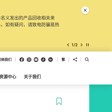
关闭特別通告
会名义发出的产品回收相关来
料。如有疑问，请致电防骗易热
1
/
2
上一个
下一个
开始/暂停幻灯
Facebook
Instagram
Youtube
抖音
领英
分享到
开启搜寻框
联络我们
繁
资源中心
关于我们
收藏