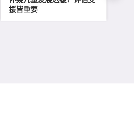
援皆重要
202
善
留
费