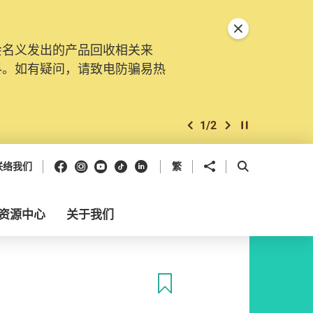
关闭特別通告
会名义发出的产品回收相关来
料。如有疑问，请致电防骗易热
1
/
2
上一个
下一个
开始/暂停幻灯
Facebook
Instagram
Youtube
抖音
领英
分享到
开启搜寻框
联络我们
繁
资源中心
关于我们
收藏