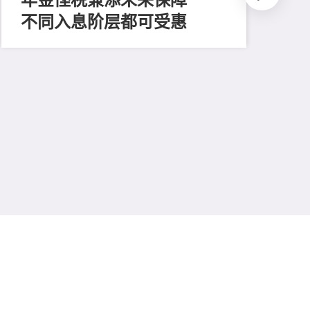
不同入息阶层都可受惠
202
推
平
多
保