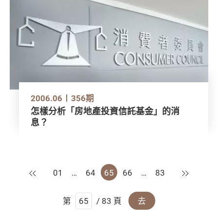
2006.06
356期
怎樣分析「房地產投資信託基金」的消
息？
上一頁
下一頁
01
…
64
65
66
…
83
第
/ 83 頁
去