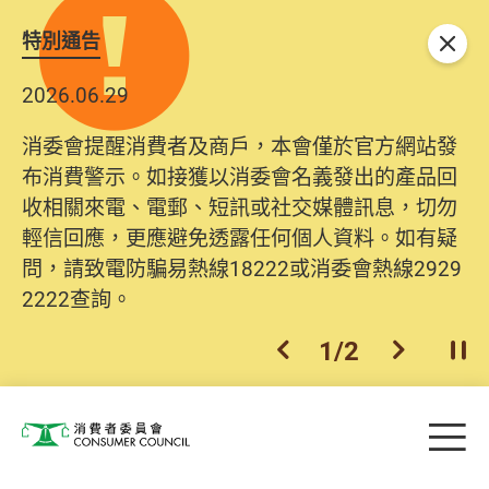
特別通告
關閉
2026.06.29
消委會提醒消費者及商戶，本會僅於官方網站發
布消費警示。如接獲以消委會名義發出的產品回
收相關來電、電郵、短訊或社交媒體訊息，切勿
輕信回應，更應避免透露任何個人資料。如有疑
問，請致電防騙易熱線18222或消委會熱線2929
2222查詢。
1
/
2
上一個
下一個
開
Skip to main content
目
消費者委員會