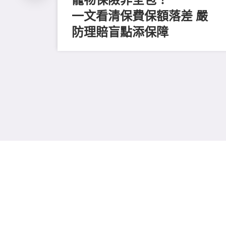
一文看清保費保額落差 嚴
防理賠盲點添保障
收