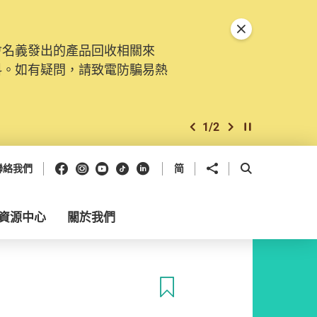
關閉特別通告
會名義發出的產品回收相關來
料。如有疑問，請致電防騙易熱
1
/
2
上一個
下一個
開始/暫停幻燈
Facebook
Instagram
Youtube
抖音
領英
分享到
開啟搜尋框
聯絡我們
简
資源中心
關於我們
收藏