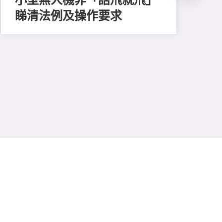
睇清法例及操作要求
202
懷
援