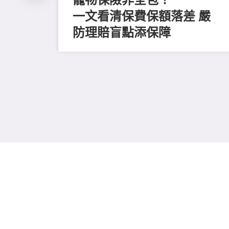
一文看清保費保額落差 嚴
防理賠盲點添保障
手續