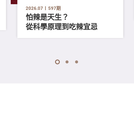
2026.07
597期
怕辣是天生？
從科學原理到吃辣宜忌
1
2
3