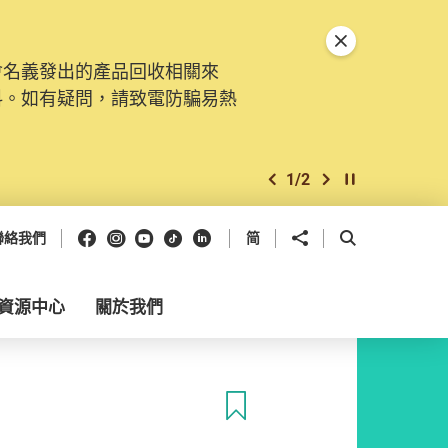
關閉特別通告
會名義發出的產品回收相關來
料。如有疑問，請致電防騙易熱
1
/
2
上一個
下一個
開始/暫停幻燈
Facebook
Instagram
Youtube
抖音
領英
分享到
開啟搜尋框
聯絡我們
简
資源中心
關於我們
收藏