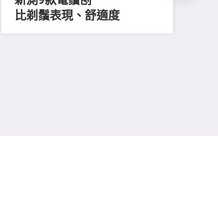
比剃鬚表現、舒適度
202
長
買