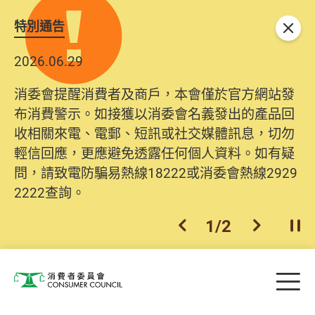
特別通告
關閉
2026.06.29
消委會提醒消費者及商戶，本會僅於官方網站發
布消費警示。如接獲以消委會名義發出的產品回
收相關來電、電郵、短訊或社交媒體訊息，切勿
輕信回應，更應避免透露任何個人資料。如有疑
問，請致電防騙易熱線18222或消委會熱線2929
2222查詢。
1
/
2
上一個
下一個
開
Skip to main content
目
消費者委員會