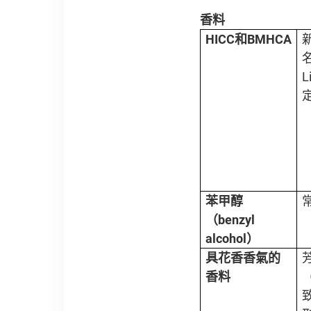
香料
HICC
和
BMHCA
新
名
苯甲醇
（
benzyl
alcohol
）
具花香香氣的
芳
香料