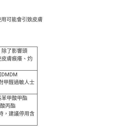
使用可能會引致皮膚
，除了影響頭
使皮膚痕癢、灼
DMDM
，對甲醛過敏人士
基苯甲酸甲酯
甲酸丙酯
傷口時，建議停用含