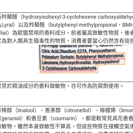
羚蘭醛（hydroxyisohexyl-3-cyclohexene carboxyald
Lyral）以及羚蘭醛（butylphenyl methylpropional，
Lilial）為歐盟禁用的香料成分，前者屬高致敏性物質，
定為對人類具生殖毒性的物質，消費者要當心仍然含有這
常見於精油成分的香料致敏物，亦可作為防腐劑使用。
樟醇（linalool）、香茅醇（citronellol）、檸檬烯（li
（geraniol）和香豆素（coumarin），都是較常見具花
致敏物。雖然本身致敏性不算高，但這些物質在接觸空氣