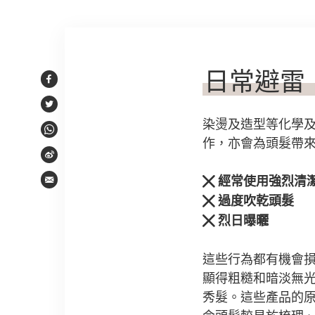
文章內容
日常避雷
Facebook
Twitter
染燙及造型等化學
WhatsApp
作，亦會為頭髮帶
Weibo
經常使用強烈清
Email
過度吹乾頭髮
烈日曝曬
這些行為都有機會
顯得粗糙和暗淡無
秀髮。這些產品的