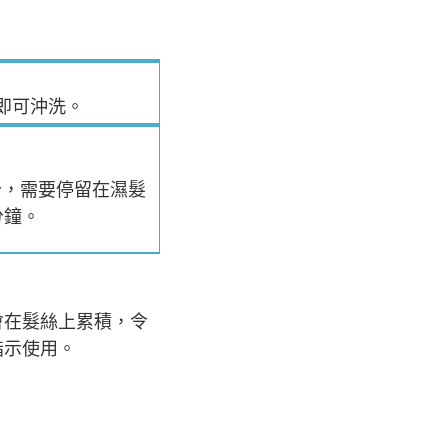
即可沖洗。
分，需要停留在濕髮
分鐘。
會在髮絲上累積，令
指示使用。