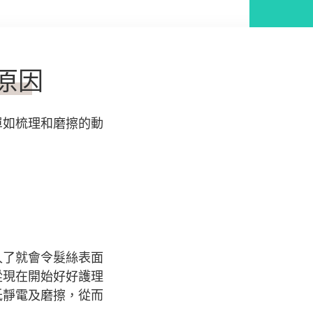
原因
單如梳理和磨擦的動
？
久了就會令髮絲表面
從現在開始好好護理
低靜電及磨擦，從而