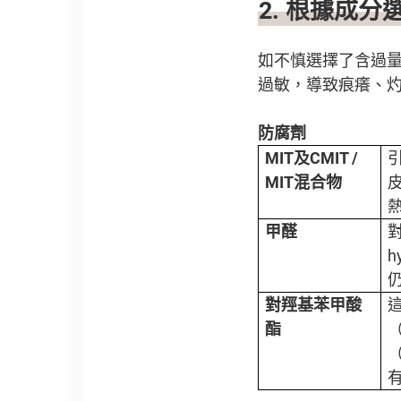
2.
根據成分
如不慎選擇了含過
過敏，導致痕癢、
防腐劑
MIT
及
CMIT /
MIT
混合物
甲醛
對羥基苯甲酸
酯
（
（