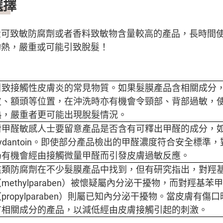
選擇
量可致敏防腐劑或者香料致敏物含量較高的產品，長時間
灼熱，嚴重或可能引致脫髮！
引致接觸性皮膚炎的常見物質。如果髮膜產品含相關成分
皮、額頭等位置，在沖洗時亦有機會令頸部、背部過敏，
熱，嚴重者更可能出現脫髮情況。
對甲醛敏感人士要留意產品是否含有可釋出甲醛的成分，如
hydantoin。即使部分產品檢出的甲醛濃度符合安全標準
仍有機會經由接觸微量甲醛而引發皮膚過敏反應。
這類防腐劑在不少髮膜產品中找到，但有研究指出，對羥
methylparaben）被懷疑屬內分泌干擾物，而對羥基苯
propylparaben）則屬已知內分泌干擾物。當皮膚有
有相關成分的產品，以減低經由皮膚接觸引起的刺激。