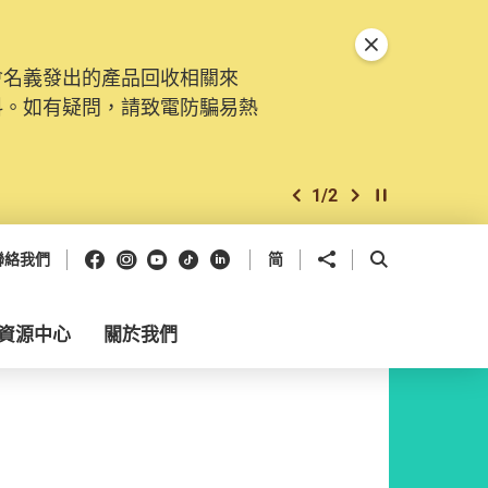
關閉特別通告
會名義發出的產品回收相關來
料。如有疑問，請致電防騙易熱
1
/
2
上一個
下一個
開始/暫停幻燈
Facebook
Instagram
Youtube
抖音
領英
分享到
開啟搜尋框
聯絡我們
简
資源中心
關於我們