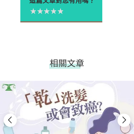
這篇文章對您有用嗎？
1星
2星
3星
4星
5星
Please rate
相關文章