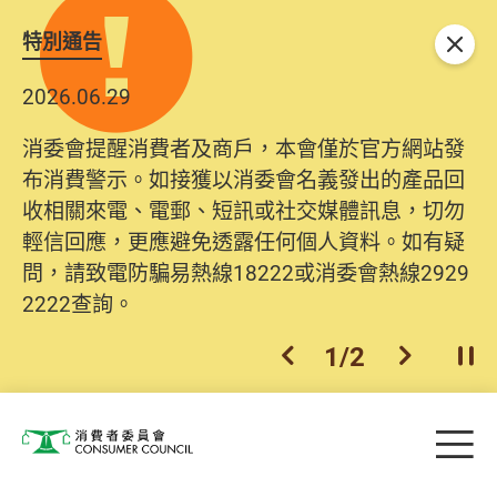
特別通告
關閉
2026.06.29
消委會提醒消費者及商戶，本會僅於官方網站發
布消費警示。如接獲以消委會名義發出的產品回
收相關來電、電郵、短訊或社交媒體訊息，切勿
輕信回應，更應避免透露任何個人資料。如有疑
問，請致電防騙易熱線18222或消委會熱線2929
2222查詢。
1
/
2
上一個
下一個
開
Skip to main content
目
消費者委員會