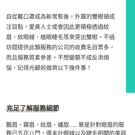
自從戴口罩成為新常態後，外露的雙眼頓成
注目點，愛美人士或會因此更積極透過紋
眉、紋眼線、植眼睫毛等來突出雙眼。不過
坊間提供此類服務的公司的收費名目眾多，
而且服務質素參差。不想變靚不成反添煩
惱，記得光顧前做齊以下幾件事！
文章內容
充足了解服務細節
飄眉、霧眉、紋眉、繡眉…… 單是針對眼眉的服
務已五花八門，還未計眼線以及睫毛相關的美容