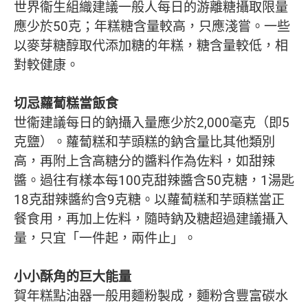
世界衞生組織建議一般人每日的游離糖攝取限量
應少於50克；年糕糖含量較高，只應淺嘗。一些
以麥芽糖醇取代添加糖的年糕，糖含量較低，相
對較健康。
切忌蘿蔔糕當飯食
世衞建議每日的鈉攝入量應少於2,000毫克（即5
克鹽）。蘿蔔糕和芋頭糕的鈉含量比其他類別
高，再附上含高糖分的醬料作為佐料，如甜辣
醬。過往有樣本每100克甜辣醬含50克糖，1湯匙
18克甜辣醬約含9克糖。以蘿蔔糕和芋頭糕當正
餐食用，再加上佐料，隨時鈉及糖超過建議攝入
量，只宜「一件起，兩件止」。
小小酥角的巨大能量
賀年糕點油器一般用麵粉製成，麵粉含豐富碳水