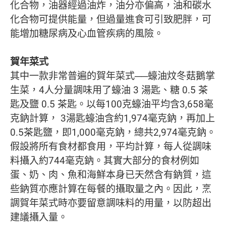
化合物，油器經過油炸，油分亦偏高，油和碳水
化合物可提供能量，但過量進食可引致肥胖，可
能增加糖尿病及心血管疾病的風險。
賀年菜式
其中一款非常普遍的賀年菜式──蠔油炆冬菇鵝掌
生菜，4人分量調味用了蠔油 3 湯匙、糖 0.5 茶
匙及鹽 0.5 茶匙。以每100克蠔油平均含3,658毫
克鈉計算， 3湯匙蠔油含約1,974毫克鈉，再加上
0.5茶匙鹽，即1,000毫克鈉，總共2,974毫克鈉。
假設將所有食材都食用，平均計算，每人從調味
料攝入約744毫克鈉。其實大部分的食材例如
蛋、奶、肉、魚和海鮮本身已天然含有鈉質，這
些鈉質亦應計算在每餐的攝取量之內。因此，烹
調賀年菜式時亦要留意調味料的用量，以防超出
建議攝入量。