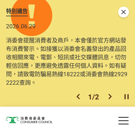
特別通告
關閉
2026.06.29
消委會提醒消費者及商戶，本會僅於官方網站發
布消費警示。如接獲以消委會名義發出的產品回
收相關來電、電郵、短訊或社交媒體訊息，切勿
輕信回應，更應避免透露任何個人資料。如有疑
問，請致電防騙易熱線18222或消委會熱線2929
2222查詢。
1
/
2
上一個
下一個
開
Skip to main content
目
消費者委員會