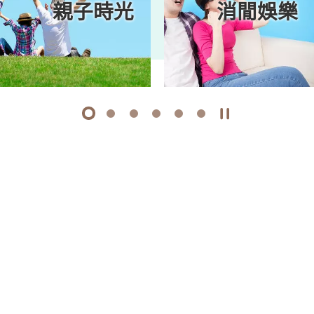
親子時光
消閒娛樂
1
2
3
4
5
6
開始/暫停幻燈