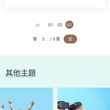
系」又治本的慳電方法，就是選購真正慳電的日
常電器。正所謂「小數怕長計」，立即學會選擇
冷氣機、燈膽和洗衣機，輕鬆為自己省下一筆！
上一頁
01
02
03
第
/ 3 頁
去
其他主題