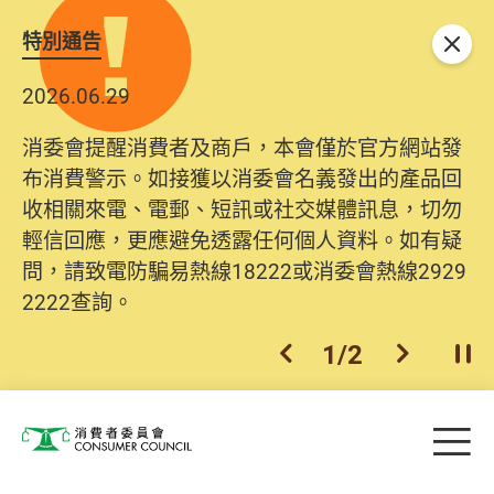
特別通告
關閉
2026.06.29
消委會提醒消費者及商戶，本會僅於官方網站發
布消費警示。如接獲以消委會名義發出的產品回
收相關來電、電郵、短訊或社交媒體訊息，切勿
輕信回應，更應避免透露任何個人資料。如有疑
問，請致電防騙易熱線18222或消委會熱線2929
2222查詢。
1
/
2
上一個
下一個
開
Skip to main content
目
消費者委員會