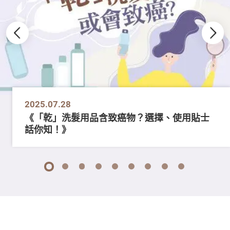
2025.07.28
《「乾」洗髮用品含致癌物？選擇、使用貼士
話你知！》
1
2
3
4
5
6
7
8
9