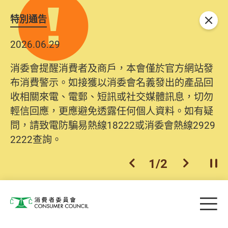
特別通告
關閉
2026.06.29
消委會提醒消費者及商戶，本會僅於官方網站發
布消費警示。如接獲以消委會名義發出的產品回
收相關來電、電郵、短訊或社交媒體訊息，切勿
輕信回應，更應避免透露任何個人資料。如有疑
問，請致電防騙易熱線18222或消委會熱線2929
2222查詢。
1
/
2
上一個
下一個
開
Skip to main content
目
消費者委員會