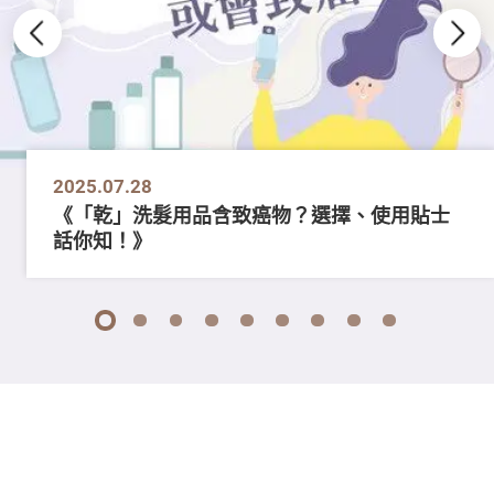
2025.07.28
《「乾」洗髮用品含致癌物？選擇、使用貼士
話你知！》
1
2
3
4
5
6
7
8
9