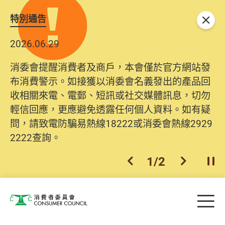
特別通告
關閉
2026.06.29
消委會提醒消費者及商戶，本會僅於官方網站發
布消費警示。如接獲以消委會名義發出的產品回
收相關來電、電郵、短訊或社交媒體訊息，切勿
輕信回應，更應避免透露任何個人資料。如有疑
問，請致電防騙易熱線18222或消委會熱線2929
2222查詢。
1
/
2
上一個
下一個
開
Skip to main content
目
消費者委員會