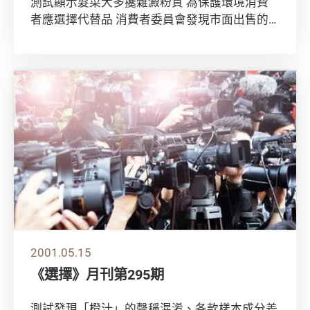
測試顯示髮菜大多攙雜澱粉質 為保護環境消費
者應選擇代替品 消費者委員會發現市面出售的
髮菜很多含有非髮菜成分。基於環保的原故，髮
菜已...
2001.05.15
《選擇》月刊第295期
測試發現「橙汁」的聲稱混淆、各款樣本成分差