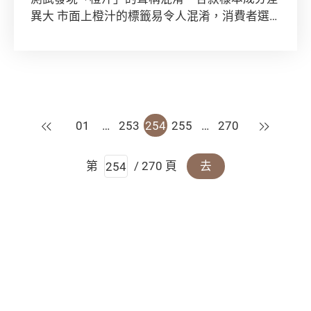
異大 市面上橙汁的標籤易令人混淆，消費者選
購橙汁便要多費神。 消費者委員會測試了市面
上2...
上一頁
下一頁
01
…
253
254
255
…
270
第
/ 270 頁
去