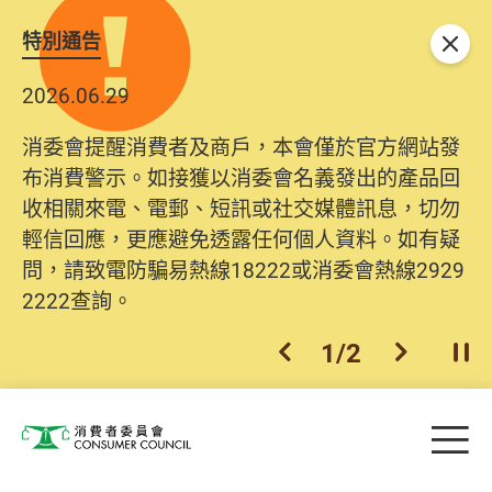
特別通告
關閉
2026.06.29
消委會提醒消費者及商戶，本會僅於官方網站發
布消費警示。如接獲以消委會名義發出的產品回
收相關來電、電郵、短訊或社交媒體訊息，切勿
輕信回應，更應避免透露任何個人資料。如有疑
問，請致電防騙易熱線18222或消委會熱線2929
2222查詢。
1
/
2
上一個
下一個
開
Skip to main content
目
消費者委員會