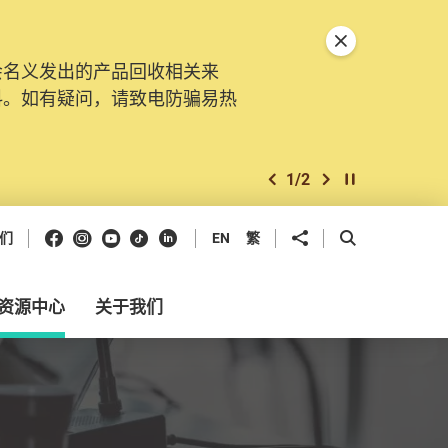
关闭特別通告
会名义发出的产品回收相关来
料。如有疑问，请致电防骗易热
1
/
2
上一个
下一个
开始/暂停幻灯
Facebook
Instagram
Youtube
抖音
领英
分享到
开启搜寻框
们
EN
繁
资源中心
关于我们