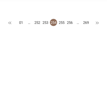
上一页
下一页
01
…
252
253
254
255
256
…
269
措施
公开资料守则
认可供应商名册
网站地图