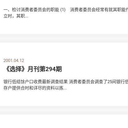
一、检讨消费者委员会的职能 (1) 消费者委员会经常有就其职能
立时，其职...
2001.04.12
《选择》月刊第294期
银行低结馀户口收费最新调查结果 消费者委员会调查了25间银行
存户提供合时和详尽的资料以拣...