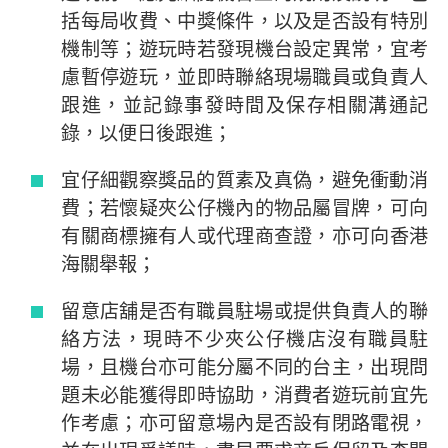
括每局收費、中獎條件，以及是否設有特別
機制等；遊玩時若發現機台設定異常，宜考
慮暫停遊玩，並即時聯絡現場職員或負責人
跟進，並記錄事發時間及保存相關溝通記
錄，以便日後跟進；
宜仔細觀察獎品的質素及真偽，避免衝動消
費；若懷疑夾公仔機內的物品屬冒牌，可向
有關商標擁有人或代理商查證，亦可向香港
海關舉報；
留意店舖是否有職員駐場或提供負責人的聯
絡方法，現時不少夾公仔機店沒有職員駐
場，且機台亦可能分屬不同的台主，出現問
題未必能獲得即時協助，消費者遊玩前宜先
作考慮；亦可留意場內是否設有閉路電視，