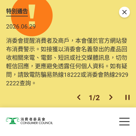
特別通告
關閉
2026.06.29
消委會提醒消費者及商戶，本會僅於官方網站發
布消費警示。如接獲以消委會名義發出的產品回
收相關來電、電郵、短訊或社交媒體訊息，切勿
輕信回應，更應避免透露任何個人資料。如有疑
問，請致電防騙易熱線18222或消委會熱線2929
2222查詢。
1
/
2
上一個
下一個
開
Skip to main content
目
消費者委員會