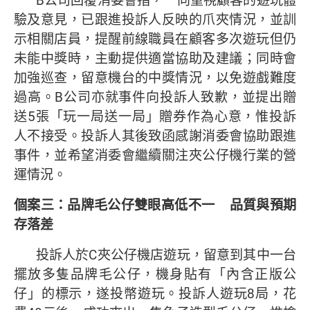
B公司回覆消委會指，一向重視顧客的遊玩體
驗及意見，已跟進投訴人反映的爪夾情況，並訓
示相關店員，提醒前線職員在顧客多次遊玩但仍
未能中獎時，主動提供適當協助及建議；同時會
加強巡查，留意機台的中獎情況，以免遊戲難度
過高。B公司亦就事件向投訴人致歉，並提出贈
送5張「玩一局送一局」贈券作為心意，惟投訴
人不接受。投訴人其後致函感謝消委會協助跟進
事件，並希望消委會繼續關注夾公仔機行業的營
運情況。
個案三：品牌毛公仔雙眼高低不一
品質與預期
存落差
投訴人於C夾公仔機店遊玩，留意到其中一台
擺放多隻品牌毛公仔，機身貼有「內含正版公
仔」的標示，遂投幣遊玩。投訴人遊玩8局，花