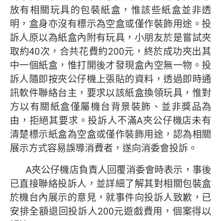
放有相關玩具的包裝紙盒，惟該些紙盒並非透
明，盒身亦沒有標示為空盒或僅作裝飾用途。投
訴人原以為紙盒內附有玩具，小朋友於是嘗試夾
取約40次，合共花費約200元，終於成功夾出其
中一個紙盒，惟打開後才發現盒內空無一物。投
訴人隨即按夾公仔機上張貼的資料，透過即時通
訊軟件聯絡台主，要求以該紙盒換領玩具，惟對
方以有關紙盒僅屬機台背景裝飾、並非獎品為
由，拒絕其要求。投訴人不滿A夾公仔機店未有
清楚標示紙盒為空盒或僅作裝飾用途，認為相關
展示方式容易誤導消費者，遂向消委會投訴。
A夾公仔機店負責人回覆消委會時表示，事後
已直接聯絡投訴人，並詳細了解其對相關包裝盒
於機台內展示的意見，就事件向投訴人致歉，已
安排全額退回投訴人200元遊戲費用，個案得以