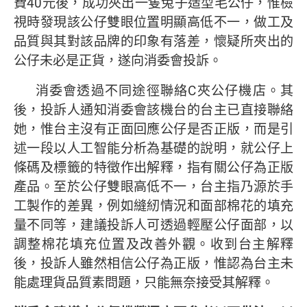
費40元後，成功夾出一隻兔子造型毛公仔，惟檢
視時發現該公仔雙眼位置明顯高低不一，做工及
品質與其對該品牌的印象有落差，懷疑所夾出的
公仔未必是正貨，遂向消委會投訴。
消委會透過不同途徑聯絡C夾公仔機店。其
後，投訴人通知消委會該機台的台主已直接聯絡
她，惟台主沒有正面回應公仔是否正版，而是引
述一段以人工智能分析為基礎的說明，就公仔上
條碼及標籤的特徵作出解釋，指有關公仔為正版
產品。至於公仔雙眼高低不一，台主指乃源於手
工製作的差異，例如縫紉情況和面部棉花的填充
量不同等，建議投訴人可透過輕壓公仔面部，以
調整棉花填充位置及改善外觀。收到台主解釋
後，投訴人雖然相信公仔為正版，惟認為台主未
能處理貨品質素問題，只能無奈接受其解釋。