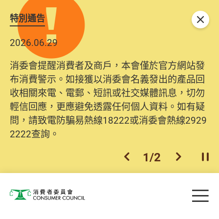
特別通告
關閉
2026.06.29
消委會提醒消費者及商戶，本會僅於官方網站發
布消費警示。如接獲以消委會名義發出的產品回
收相關來電、電郵、短訊或社交媒體訊息，切勿
輕信回應，更應避免透露任何個人資料。如有疑
問，請致電防騙易熱線18222或消委會熱線2929
2222查詢。
1
/
2
上一個
下一個
開
Skip to main content
目
消費者委員會