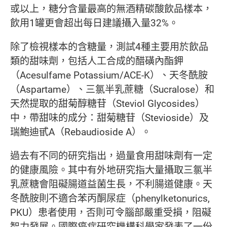
或以上，糖分含量最高的無酒精碳酸飲品樣本，
飲用1罐更會超出每日建議攝入量32%。
除了檢視樣本的含糖量，測試4種主要用於飲品
類的甜味劑，包括人工合成的醋磺內酯鉀
（Acesulfame Potassium/ACE-K）、天冬酰胺
（Aspartame）、三氯半乳蔗糖（Sucralose）和
天然提取的甜菊醇糖苷（Steviol Glycosides）
中，帶甜味的成分：甜菊糖苷（Stevioside）及
瑞鮑迪甙A（Rebaudioside A）。
過去有不同的研究指出，過量食用甜味劑有一定
的健康風險。其中有外地研究指大量攝取三氯半
乳蔗糖會阻礙腸道益菌生長，不利腸道健康。天
冬酰胺則不適合苯丙酮尿症（phenylketonurics,
PKU）患者使用，否則可令腦部嚴重受損，阻礙
智力發展。國際癌症研究機構科學家發表了一份