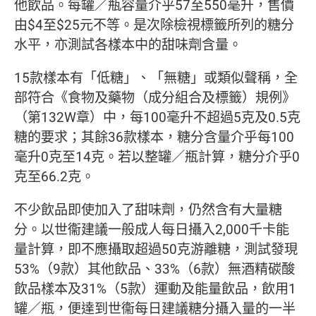
他飲品。每罐／瓶容量介乎57至550毫升，售價
由$4至$25元不等。是次除檢視標籤所列的糖分
水平，亦測試各樣本中的甜味劑含量。
15款樣本有「低糖」、「無糖」或類似聲稱，全
部符合《食物及藥物（成分組合及標籤）規例》
（第132W章）中，每100毫升不超過5克及0.5克
糖的要求；其餘36款樣本，糖分含量介乎每100
毫升0克至14克。若以整罐／瓶計算，糖分介乎0
克至66.2克。
不少飲品即使加入了甜味劑，仍然含有大量糖
分。以世衞建議一般成人每日攝入2,000千卡能
量計算，即不應攝取超過50克游離糖，測試發現
53%（9款）其他飲品、33%（6款）無酒精碳酸
飲品樣本及31%（5款）運動及能量飲品，飲用1
罐／瓶，便達到世衞每日建議糖分攝入量的一半