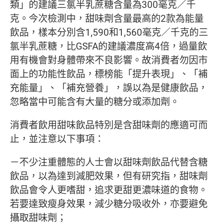
類」的建議三氯半乳蔗糖含量為300毫克／千
克。今次檢測中，甜味劑含量最高的2款為能量
飲品，樣本分別含1,590和1,560毫克／千克的三
氯半乳蔗糖，比GSFA的建議濃度高4倍，過量飲
用有機會對身體帶來不良影響。故消費者勿因市
面上的功能性飲品，標榜能「提升表現」、「補
充能量」、「補充營養」，誤以為是健康飲品，
忽略當中可能含有大量的糖分或添加劑。
消費者飲用甜味飲品特別是含甜味劑的應適可而
止，並注意以下事項：
－不少注重體態的人士會以甜味劑飲品代替含糖
飲品，以為達到減肥效果，但有研究指，甜味劑
飲品會令人更嗜甜，追求更甜更濃味道的食物。
若要達致瘦身效果，減少糖分吸收外，亦要避免
攝取甜味劑；