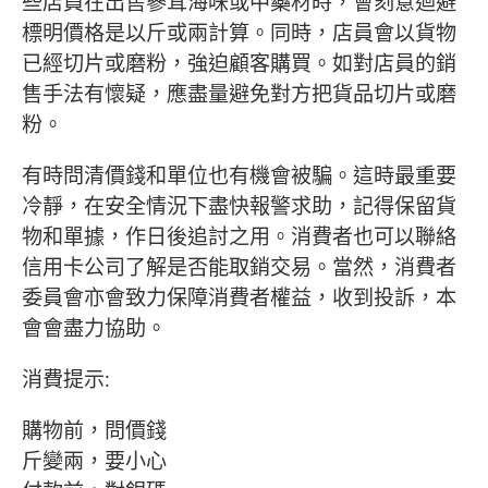
些店員在出售蔘茸海味或中藥材時，會刻意­迴避
標明價格是以斤或兩計算。同時，店員會以貨物
已經切片或磨粉，強迫顧客購買。如對­店員的銷
售手法有懷疑，應盡量避免對方把貨品切片或磨
粉。
有時問清價錢和單位也有機會被騙。這時最重要
冷靜，在安全情況下盡快報警求助，記得保­留貨
物和單據，作日後追討之用。消費者也可以聯絡
信用卡公司了解是否能取銷交易。當然­，消費者
委員會亦會致力保障消費者權益，收到投訴，本
會會盡力協助。
消費提示:
購物前，問價錢
斤變兩，要小心