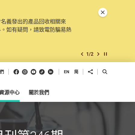
關閉特別通告
會名義發出的產品回收相關來
料。如有疑問，請致電防騙易熱
1
/
2
上一個
下一個
開始/暫停幻燈
Facebook
Instagram
Youtube
抖音
領英
分享到
開啟搜尋框
們
EN
简
資源中心
關於我們