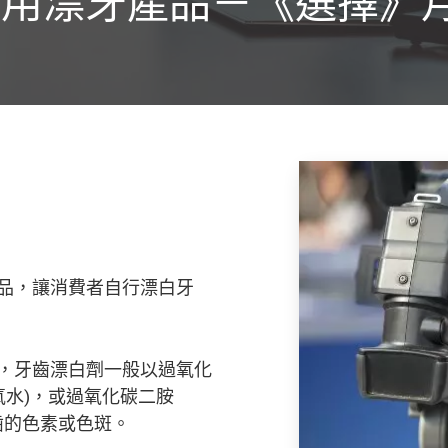
用漂牙產品－《選擇》月
品，讓消費者自行漂白牙
，牙齒漂白劑一般以過氧化
俗稱雙氧水)，或過氧化碳二胺
淡化牙齒的色素或色斑。