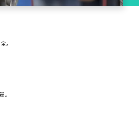
安全。
量。