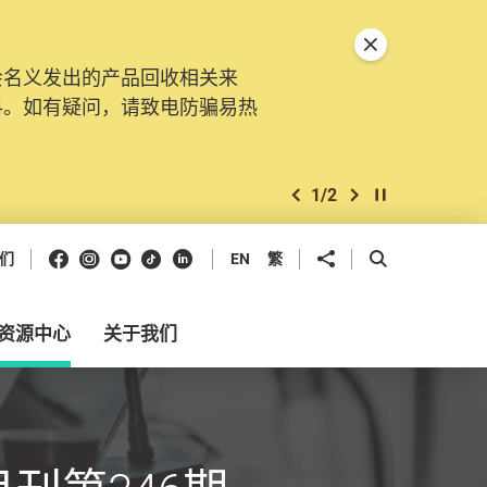
关闭特別通告
会名义发出的产品回收相关来
料。如有疑问，请致电防骗易热
1
/
2
上一个
下一个
开始/暂停幻灯
Facebook
Instagram
Youtube
抖音
领英
分享到
开启搜寻框
们
EN
繁
资源中心
关于我们