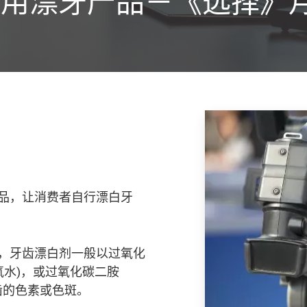
用漂牙产品－《选择》月
品，让消费者自行漂白牙
，牙齿漂白剂一般以过氧化
俗称双氧水)，或过氧化碳二胺
淡化牙齿的色素或色斑。