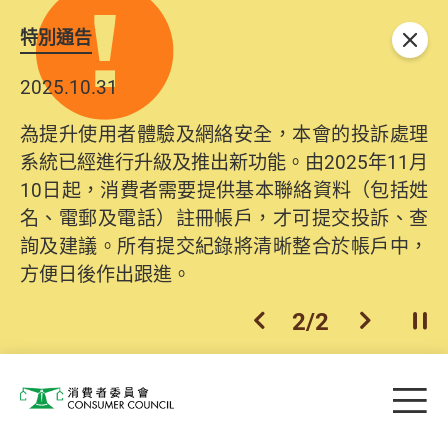
特別通告
關閉
2025.10.31
為提升使用者體驗及網絡安全，本會的投訴處理
系統已經進行升級及推出新功能。由2025年11月
10日起，消費者需要提供基本聯絡資料（包括姓
名、電郵及電話）註冊帳戶，才可提交投訴、查
詢及建議。所有提交紀錄將清晰整合於帳戶中，
方便日後作出跟進。
2
/
2
上一個
下一個
開
Skip to main content
目
消費者委員會