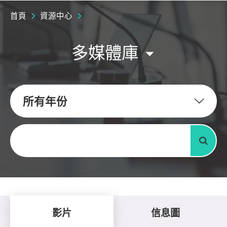
首頁
資源中心
多媒體庫
所有年份
關鍵字
搜尋
影片
信息圖