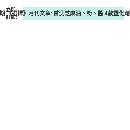
立即
6期 《選擇》月刊文章: 首測芝麻油、粉、醬 4款塑化
訂閱: