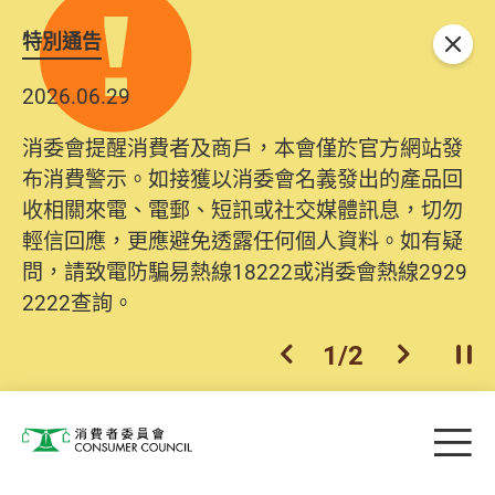
特別通告
關閉
2026.06.29
消委會提醒消費者及商戶，本會僅於官方網站發
布消費警示。如接獲以消委會名義發出的產品回
收相關來電、電郵、短訊或社交媒體訊息，切勿
輕信回應，更應避免透露任何個人資料。如有疑
問，請致電防騙易熱線18222或消委會熱線2929
2222查詢。
1
/
2
上一個
下一個
開
Skip to main content
目
消費者委員會