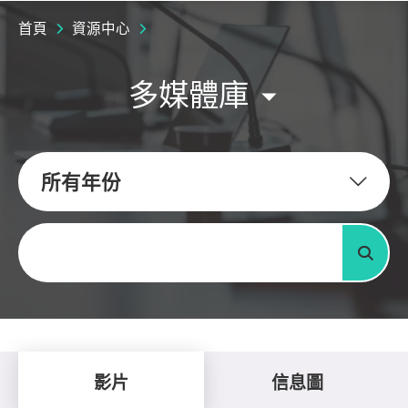
首頁
資源中心
多媒體庫
所有年份
關鍵字
搜尋
影片
信息圖