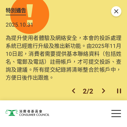
特別通告
關閉
2025.10.31
為提升使用者體驗及網絡安全，本會的投訴處理
系統已經進行升級及推出新功能。由2025年11月
10日起，消費者需要提供基本聯絡資料（包括姓
名、電郵及電話）註冊帳戶，才可提交投訴、查
詢及建議。所有提交紀錄將清晰整合於帳戶中，
方便日後作出跟進。
2
/
2
上一個
下一個
開
Skip to main content
目
消費者委員會