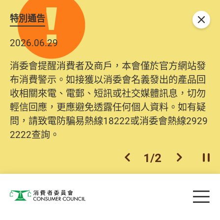
特別通告
關閉
2026.06.29
2025.10.31
消委會提醒消費者及商戶，本會僅於官方網站發
為提升使用者體驗及網絡安全，本會的投訴處理
布消費警示。如接獲以消委會名義發出的產品回
系統已經進行升級及推出新功能。由2025年11月
收相關來電、電郵、短訊或社交媒體訊息，切勿
10日起，消費者需要提供基本聯絡資料（包括姓
輕信回應，更應避免透露任何個人資料。如有疑
名、電郵及電話）註冊帳戶，才可提交投訴、查
問，請致電防騙易熱線18222或消委會熱線2929
詢及建議。所有提交紀錄將清晰整合於帳戶中，
2222查詢。
方便日後作出跟進。
2
/
2
上一個
下一個
開
Skip to main content
目
消費者委員會