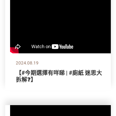
2024.08.19
【#今期選擇有咩睇 | #廁紙 迷思大
拆解❓】