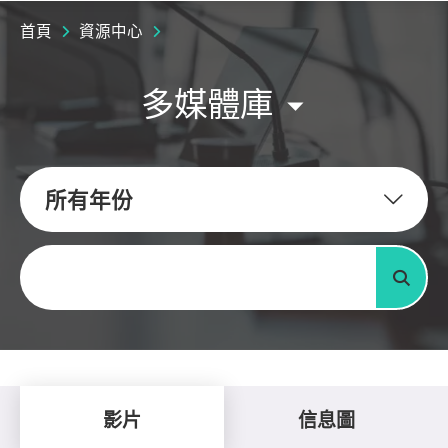
首頁
資源中心
多媒體庫
所有年份
關鍵字
搜尋
影片
信息圖