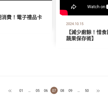
精明消費！電子禮品卡
2024.10.15
【減少廚餘！惜食
蔬果保存術】
上一頁
下一頁
01
…
05
06
07
08
09
…
50