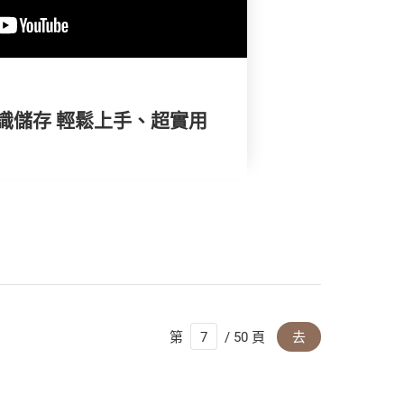
識儲存 輕鬆上手、超實用
第
/ 50 頁
去