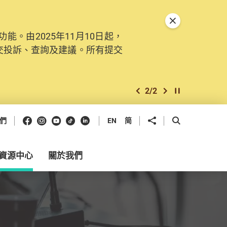
關閉特別通告
。由2025年11月10日起，
交投訴、查詢及建議。所有提交
2
/
2
上一個
下一個
開始/暫停幻燈
Facebook
Instagram
Youtube
抖音
領英
分享到
開啟搜尋框
們
EN
简
資源中心
關於我們