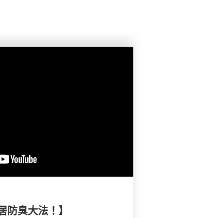
居防臭大法！】