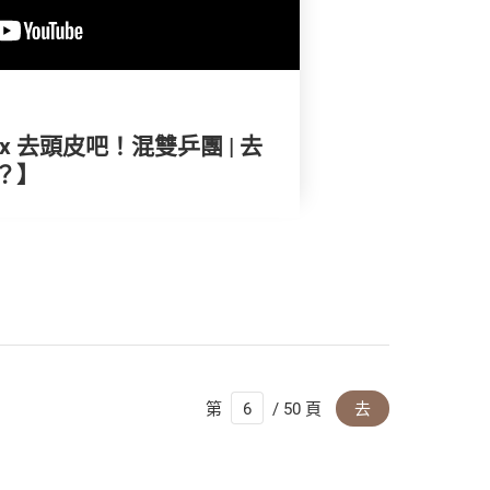
 去頭皮吧！混雙乒團 | 去
？】
第
/ 50 頁
去