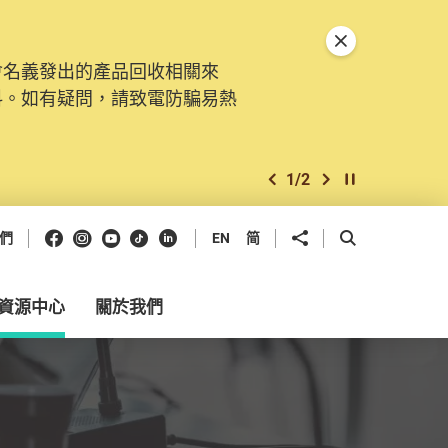
關閉特別通告
會名義發出的產品回收相關來
。由2025年11月10日起，
料。如有疑問，請致電防騙易熱
交投訴、查詢及建議。所有提交
2
/
2
上一個
下一個
開始/暫停幻燈
Facebook
Instagram
Youtube
抖音
領英
分享到
開啟搜尋框
們
EN
简
資源中心
關於我們