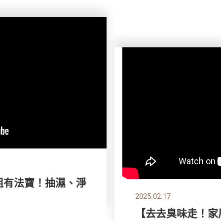
氣小姐有法寶！抽濕、淨
2025.02.17
【去去臭味走！家