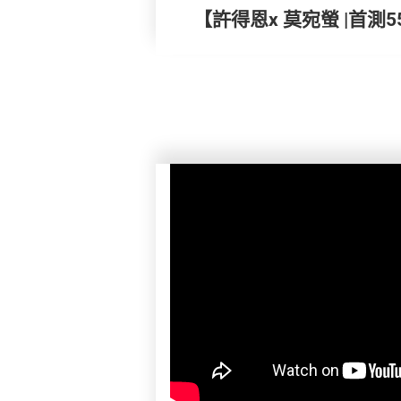
【許得恩x 莫宛螢 |首測