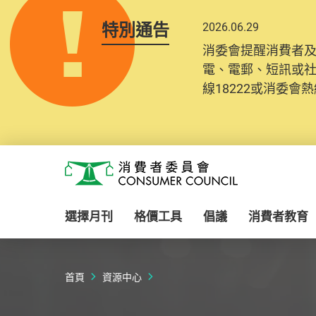
特別通告
2026.06.29
2025.10.31
消委會提醒消費者
為提升使用者體驗及
電、電郵、短訊或
消費者需要提供基
線18222或消委會熱線
紀錄將清晰整合於
Skip to main content
消費者委員會
選擇月刊
格價工具
倡議
消費者教育
首頁
資源中心