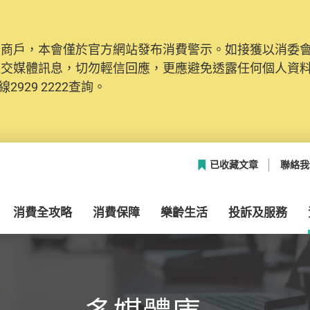
及商戶，本會僅於官方網站發布消費警示。如接獲以消委
網絡安全，本會的投訴處理系統已經進行升級及推出新功能
社交媒體訊息，切勿輕信回應，更應避免透露任何個人資
本聯絡資料（包括姓名、電郵及電話）註冊帳戶，才可提
2929 2222查詢。
帳戶中，方便日後作出跟進。
已收藏文章
聯絡我
消費全攻略
消費保障
樂齡生活
投訴及服務