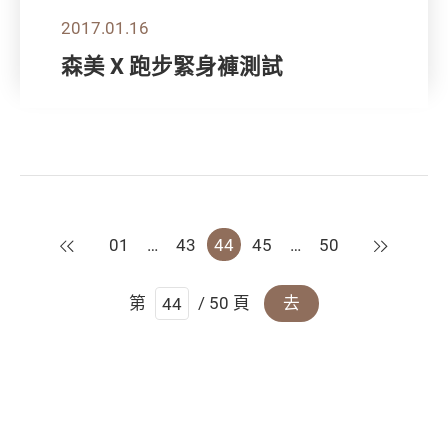
2017.01.16
森美 X 跑步緊身褲測試
上一頁
下一頁
01
…
43
44
45
…
50
第
/ 50 頁
去