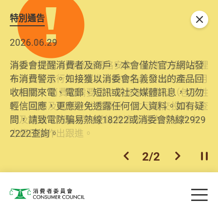
特別通告
關閉
2026.06.29
2025.10.31
消委會提醒消費者及商戶，本會僅於官方網站發
為提升使用者體驗及網絡安全，本會的投訴處理
布消費警示。如接獲以消委會名義發出的產品回
系統已經進行升級及推出新功能。由2025年11月
收相關來電、電郵、短訊或社交媒體訊息，切勿
10日起，消費者需要提供基本聯絡資料（包括姓
輕信回應，更應避免透露任何個人資料。如有疑
名、電郵及電話）註冊帳戶，才可提交投訴、查
問，請致電防騙易熱線18222或消委會熱線2929
詢及建議。所有提交紀錄將清晰整合於帳戶中，
2222查詢。
方便日後作出跟進。
2
/
2
上一個
下一個
開
Skip to main content
目
消費者委員會