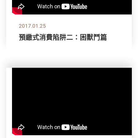
2017.01.25
預繳式消費陷阱二：困獸鬥篇