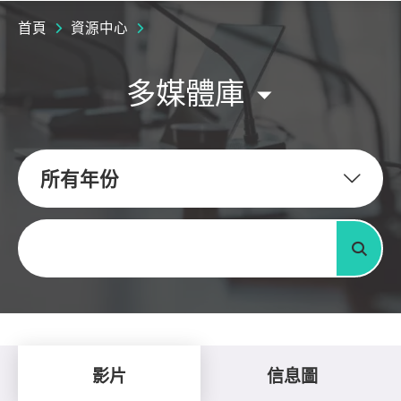
首頁
資源中心
多媒體庫
所有年份
關鍵字
搜尋
影片
信息圖