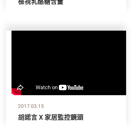
檢視乳酪糖含量
2017.03.15
胡諾言 X 家居監控鏡頭