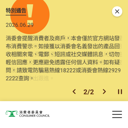
特別通告
關閉
2026.06.29
2025.10.31
消委會提醒消費者及商戶，本會僅於官方網站發
為提升使用者體驗及網絡安全，本會的投訴處理
布消費警示。如接獲以消委會名義發出的產品回
系統已經進行升級及推出新功能。由2025年11月
收相關來電、電郵、短訊或社交媒體訊息，切勿
10日起，消費者需要提供基本聯絡資料（包括姓
輕信回應，更應避免透露任何個人資料。如有疑
名、電郵及電話）註冊帳戶，才可提交投訴、查
問，請致電防騙易熱線18222或消委會熱線2929
詢及建議。所有提交紀錄將清晰整合於帳戶中，
2222查詢。
方便日後作出跟進。
2
/
2
上一個
下一個
開
Skip to main content
目
消費者委員會