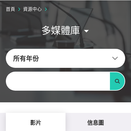
首頁
資源中心
多媒體庫
所有年份
關鍵字
搜尋
影片
信息圖