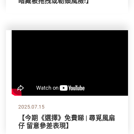
暗藏被拖拽或勒頸風險!】
2025.07.15
【今期《選擇》免費睇 | 尋覓風扇
仔 留意參差表現】