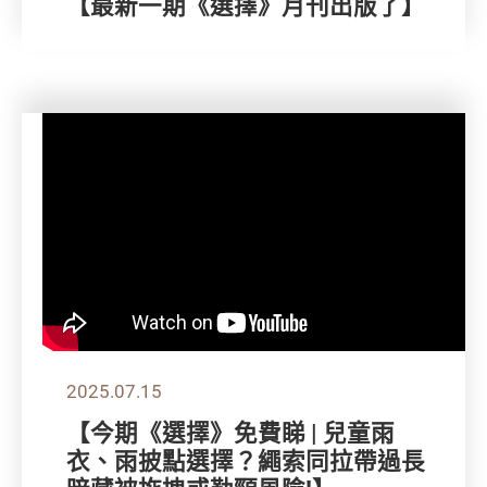
【最新一期《選擇》月刊出版了】
2025.07.15
【今期《選擇》免費睇 | 兒童雨
衣、雨披點選擇？繩索同拉帶過長