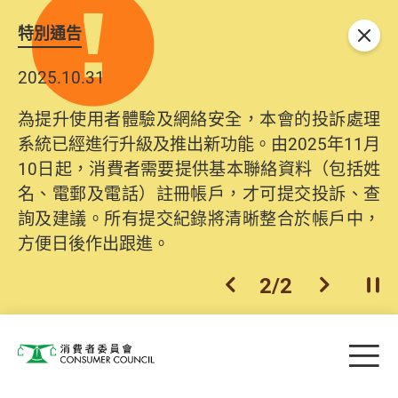
特別通告
關閉
2025.10.31
為提升使用者體驗及網絡安全，本會的投訴處理
系統已經進行升級及推出新功能。由2025年11月
10日起，消費者需要提供基本聯絡資料（包括姓
名、電郵及電話）註冊帳戶，才可提交投訴、查
詢及建議。所有提交紀錄將清晰整合於帳戶中，
方便日後作出跟進。
2
/
2
上一個
下一個
開
Skip to main content
目
消費者委員會