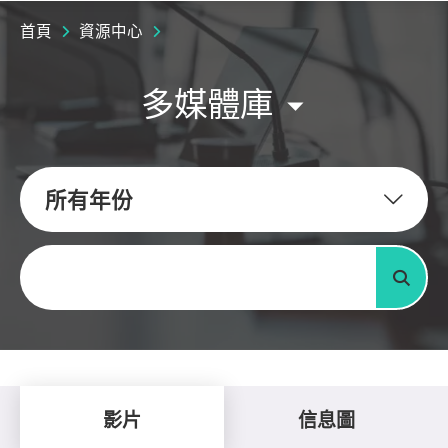
首頁
資源中心
多媒體庫
所有年份
關鍵字
搜尋
影片
信息圖