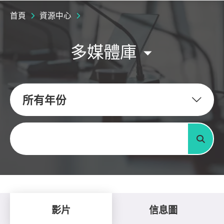
首頁
資源中心
多媒體庫
所有年份
關鍵字
搜尋
影片
信息圖