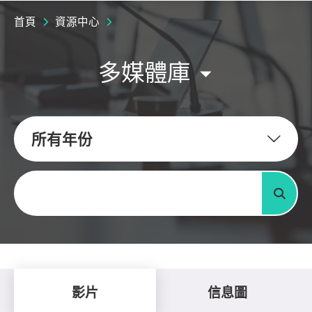
首頁
資源中心
多媒體庫
所有年份
關鍵字
搜尋
影片
信息圖