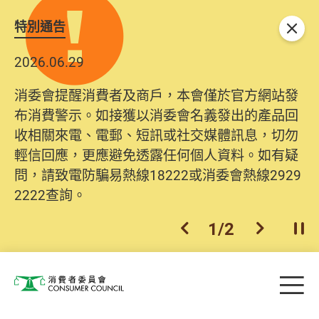
特別通告
關閉
2026.06.29
消委會提醒消費者及商戶，本會僅於官方網站發
布消費警示。如接獲以消委會名義發出的產品回
收相關來電、電郵、短訊或社交媒體訊息，切勿
輕信回應，更應避免透露任何個人資料。如有疑
問，請致電防騙易熱線18222或消委會熱線2929
2222查詢。
1
/
2
上一個
下一個
開
Skip to main content
目
消費者委員會