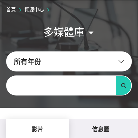
首頁
資源中心
多媒體庫
所有年份
關鍵字
搜尋
影片
信息圖