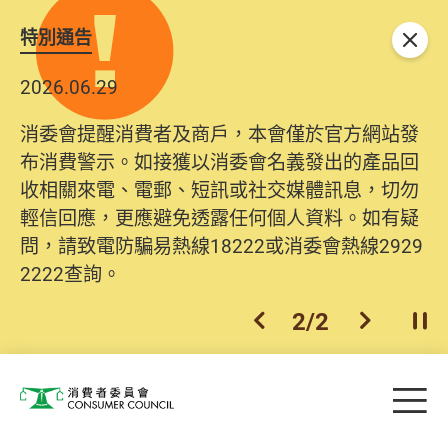
特別通告
關閉
2026.06.29
2025.10.31
消委會提醒消費者及商戶，本會僅於官方網站發
為提升使用者體驗及網絡安全，本會的投訴處理
布消費警示。如接獲以消委會名義發出的產品回
系統已經進行升級及推出新功能。由2025年11月
收相關來電、電郵、短訊或社交媒體訊息，切勿
10日起，消費者需要提供基本聯絡資料（包括姓
輕信回應，更應避免透露任何個人資料。如有疑
名、電郵及電話）註冊帳戶，才可提交投訴、查
問，請致電防騙易熱線18222或消委會熱線2929
詢及建議。所有提交紀錄將清晰整合於帳戶中，
2222查詢。
方便日後作出跟進。
2
/
2
上一個
下一個
開
Skip to main content
目
消費者委員會