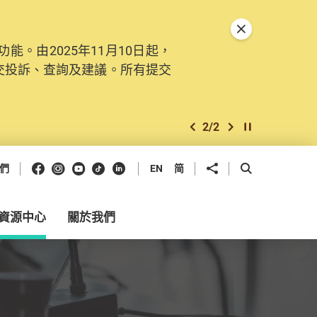
關閉特別通告
。由2025年11月10日起，
交投訴、查詢及建議。所有提交
2
/
2
上一個
下一個
開始/暫停幻燈
Facebook
Instagram
Youtube
抖音
領英
分享到
開啟搜尋框
們
EN
简
資源中心
關於我們