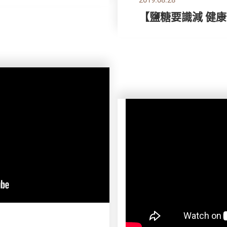
【鹽糖要識減 健