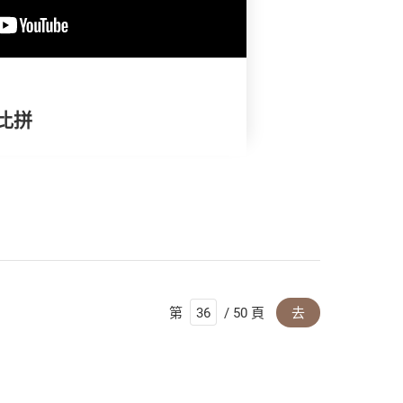
比拼
第
/ 50 頁
去