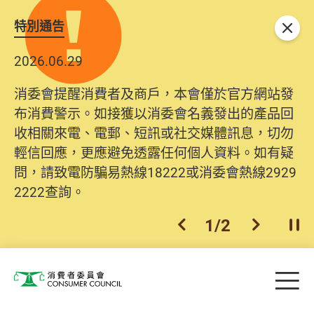
特別通告
關閉
2026.06.29
2025.10.31
消委會提醒消費者及商戶，本會僅於官方網站發
為提升使用者體驗及網絡安全，本會的投訴處理
布消費警示。如接獲以消委會名義發出的產品回
系統已經進行升級及推出新功能。由2025年11月
收相關來電、電郵、短訊或社交媒體訊息，切勿
10日起，消費者需要提供基本聯絡資料（包括姓
輕信回應，更應避免透露任何個人資料。如有疑
名、電郵及電話）註冊帳戶，才可提交投訴、查
問，請致電防騙易熱線18222或消委會熱線2929
詢及建議。所有提交紀錄將清晰整合於帳戶中，
2222查詢。
方便日後作出跟進。
2
/
2
上一個
下一個
開
Skip to main content
目
消費者委員會