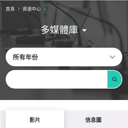
首頁
資源中心
多媒體庫
所有年份
關鍵字
搜尋
影片
信息圖