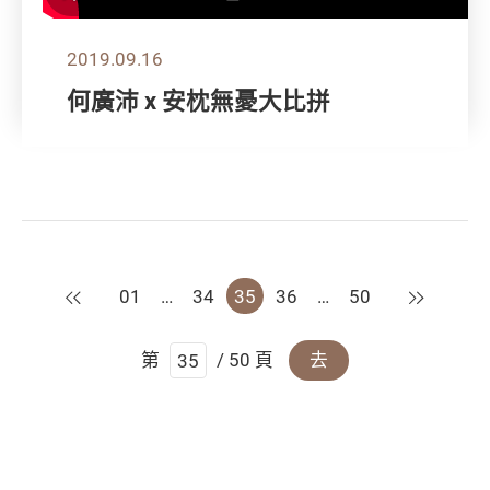
2019.09.16
何廣沛 x 安枕無憂大比拼
上一頁
下一頁
01
…
34
35
36
…
50
第
/ 50 頁
去