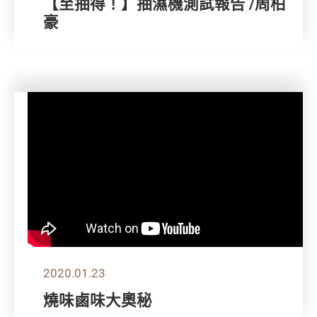
【至抽得！】抽濕機測試報告 /周柏
豪
2020.01.23
燒味鹵味大奧秘