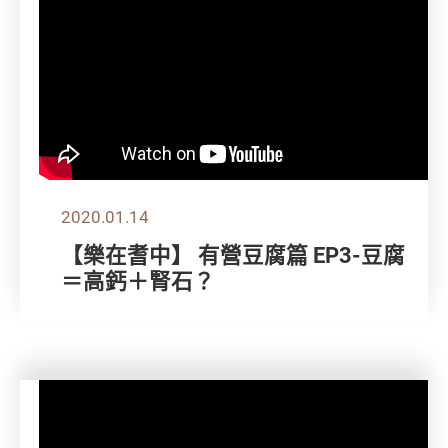
2020.01.14
【樂在耆中】 有營豆腐篇 EP3-豆腐
＝高鈣＋腎石？