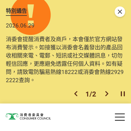
特別通告
關閉
2026.06.29
2025.10.31
消委會提醒消費者及商戶，本會僅於官方網站發
為提升使用者體驗及網絡安全，本會的投訴處理
布消費警示。如接獲以消委會名義發出的產品回
系統已經進行升級及推出新功能。由2025年11月
收相關來電、電郵、短訊或社交媒體訊息，切勿
10日起，消費者需要提供基本聯絡資料（包括姓
輕信回應，更應避免透露任何個人資料。如有疑
名、電郵及電話）註冊帳戶，才可提交投訴、查
問，請致電防騙易熱線18222或消委會熱線2929
詢及建議。所有提交紀錄將清晰整合於帳戶中，
2222查詢。
方便日後作出跟進。
2
/
2
上一個
下一個
開
Skip to main content
目
消費者委員會