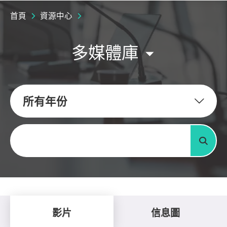
首頁
資源中心
多媒體庫
所有年份
關鍵字
搜尋
影片
信息圖