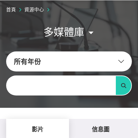
首頁
資源中心
多媒體庫
所有年份
關鍵字
搜尋
影片
信息圖