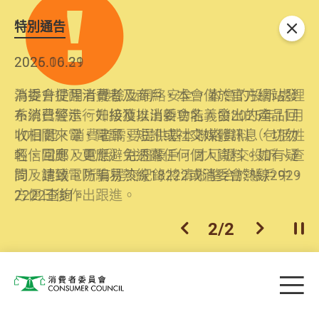
特別通告
關閉
2026.06.29
2025.10.31
消委會提醒消費者及商戶，本會僅於官方網站發
為提升使用者體驗及網絡安全，本會的投訴處理
布消費警示。如接獲以消委會名義發出的產品回
系統已經進行升級及推出新功能。由2025年11月
收相關來電、電郵、短訊或社交媒體訊息，切勿
10日起，消費者需要提供基本聯絡資料（包括姓
輕信回應，更應避免透露任何個人資料。如有疑
名、電郵及電話）註冊帳戶，才可提交投訴、查
問，請致電防騙易熱線18222或消委會熱線2929
詢及建議。所有提交紀錄將清晰整合於帳戶中，
2222查詢。
方便日後作出跟進。
2
/
2
上一個
下一個
開
Skip to main content
目
消費者委員會