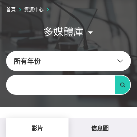
首頁
資源中心
多媒體庫
所有年份
關鍵字
搜尋
影片
信息圖