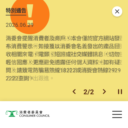
特別通告
關閉
2026.06.29
2025.10.31
消委會提醒消費者及商戶，本會僅於官方網站發
為提升使用者體驗及網絡安全，本會的投訴處理
布消費警示。如接獲以消委會名義發出的產品回
系統已經進行升級及推出新功能。由2025年11月
收相關來電、電郵、短訊或社交媒體訊息，切勿
10日起，消費者需要提供基本聯絡資料（包括姓
輕信回應，更應避免透露任何個人資料。如有疑
名、電郵及電話）註冊帳戶，才可提交投訴、查
問，請致電防騙易熱線18222或消委會熱線2929
詢及建議。所有提交紀錄將清晰整合於帳戶中，
2222查詢。
方便日後作出跟進。
2
/
2
上一個
下一個
開
Skip to main content
目
消費者委員會