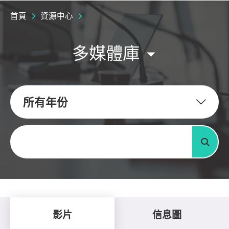
首頁
資源中心
多媒體庫
所有年份
關鍵字
搜尋
影片
信息圖