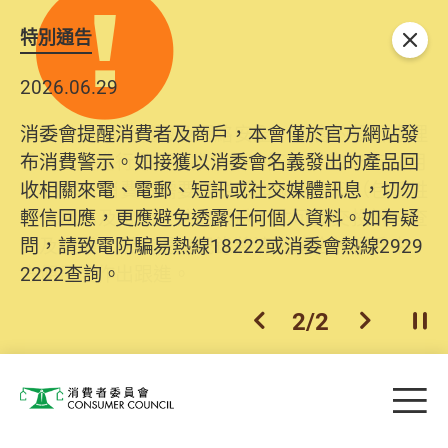
特別通告
關閉
2026.06.29
2025.10.31
消委會提醒消費者及商戶，本會僅於官方網站發
為提升使用者體驗及網絡安全，本會的投訴處理
布消費警示。如接獲以消委會名義發出的產品回
系統已經進行升級及推出新功能。由2025年11月
收相關來電、電郵、短訊或社交媒體訊息，切勿
10日起，消費者需要提供基本聯絡資料（包括姓
輕信回應，更應避免透露任何個人資料。如有疑
名、電郵及電話）註冊帳戶，才可提交投訴、查
問，請致電防騙易熱線18222或消委會熱線2929
詢及建議。所有提交紀錄將清晰整合於帳戶中，
2222查詢。
方便日後作出跟進。
2
/
2
上一個
下一個
開
Skip to main content
目
消費者委員會