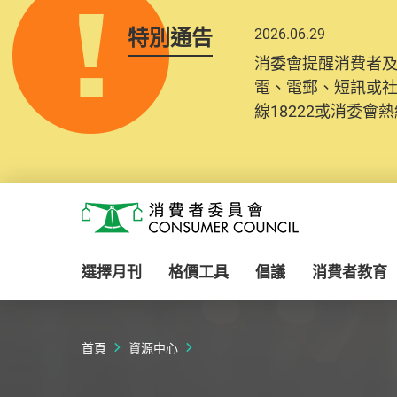
特別通告
2026.06.29
2025.10.31
消委會提醒消費者
為提升使用者體驗及
電、電郵、短訊或
消費者需要提供基
線18222或消委會熱線
紀錄將清晰整合於
Skip to main content
消費者委員會
選擇月刊
格價工具
倡議
消費者教育
首頁
資源中心