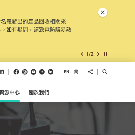
關閉特別通告
會名義發出的產品回收相關來
。由2025年11月10日起，
料。如有疑問，請致電防騙易熱
交投訴、查詢及建議。所有提交
2
/
2
上一個
下一個
開始/暫停幻燈
Facebook
Instagram
Youtube
抖音
領英
分享到
開啟搜尋框
們
EN
简
資源中心
關於我們