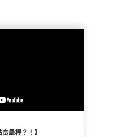
點食最棒？！】