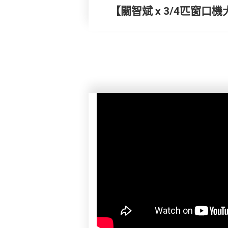
【關智斌 x 3/4匹窗口