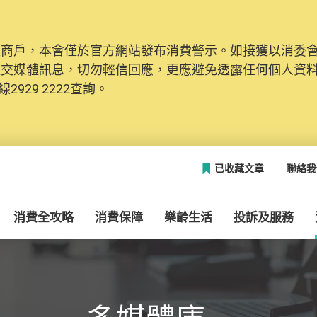
及商戶，本會僅於官方網站發布消費警示。如接獲以消委
網絡安全，本會的投訴處理系統已經進行升級及推出新功能
社交媒體訊息，切勿輕信回應，更應避免透露任何個人資
本聯絡資料（包括姓名、電郵及電話）註冊帳戶，才可提
2929 2222查詢。
帳戶中，方便日後作出跟進。
已收藏文章
聯絡我
消費全攻略
消費保障
樂齡生活
投訴及服務