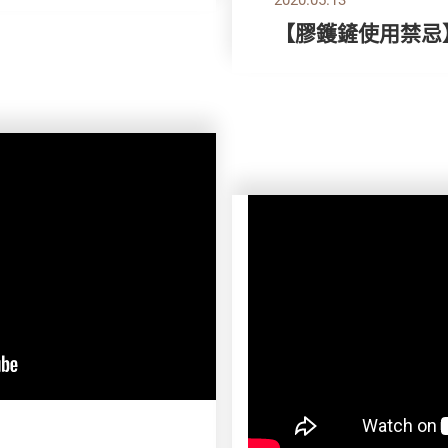
【膠鑊鏟使用禁忌