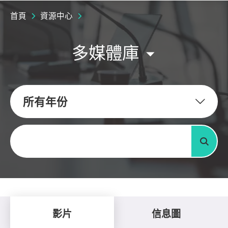
首頁
資源中心
多媒體庫
所有年份
關鍵字
搜尋
影片
信息圖