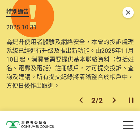
特別通告
關閉
2025.10.31
為提升使用者體驗及網絡安全，本會的投訴處理
系統已經進行升級及推出新功能。由2025年11月
10日起，消費者需要提供基本聯絡資料（包括姓
名、電郵及電話）註冊帳戶，才可提交投訴、查
詢及建議。所有提交紀錄將清晰整合於帳戶中，
方便日後作出跟進。
2
/
2
上一個
下一個
開
Skip to main content
目
消費者委員會