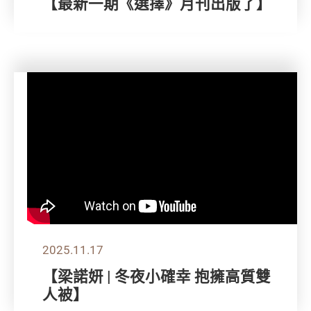
【最新一期《選擇》月刊出版了】
2025.11.17
【梁諾妍 | 冬夜小確幸 抱擁高質雙
人被】