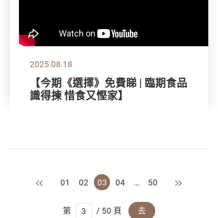
2025.08.18
【今期《選擇》免費睇 | 臨期食品
識得揀 惜食又慳家】
上一頁
下一頁
01
02
03
04
…
50
第
/ 50 頁
去